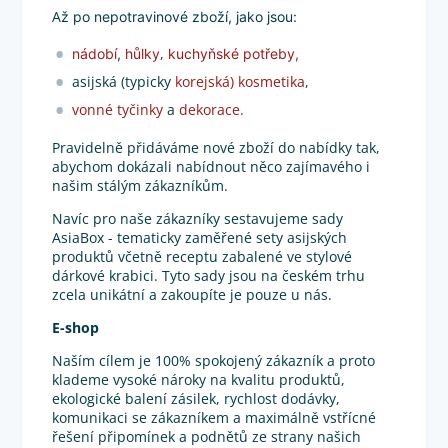
A
ž po nepotravinové zboží, jako jsou:
,
nádobí
,
hůlky
kuchyňské potřeby,
asijská (typicky
korejská) kosmetika
,
vonné tyčinky
a
dekorace.
Pravidelně přidáváme nové zboží do nabídky tak,
abychom dokázali nabídnout něco zajímavého i
našim stálým zákazníkům.
Navíc pro naše zákazníky sestavujeme sady
AsiaBox - tematicky zaměřené sety asijských
produktů včetně receptu zabalené ve stylové
dárkové krabici. Tyto sady jsou na českém trhu
zcela unikátní a zakoupíte je pouze u nás.
E-shop
Naším cílem je 100% spokojený zákazník a proto
klademe vysoké nároky na kvalitu produktů,
ekologické balení zásilek, rychlost dodávky,
komunikaci se zákazníkem a maximálně vstřícné
řešení připomínek a podnětů ze strany našich