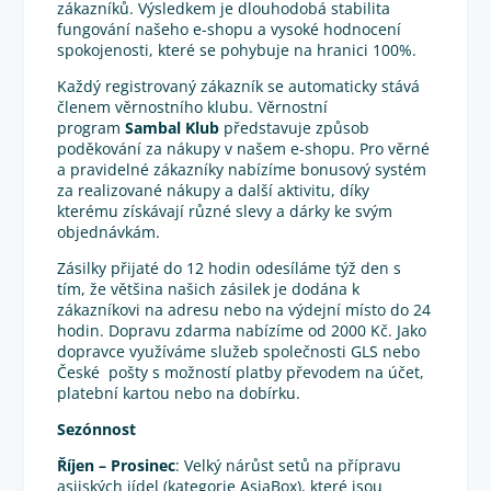
zákazníků. Výsledkem je dlouhodobá stabilita
fungování našeho e-shopu a vysoké hodnocení
spokojenosti, které se pohybuje na hranici 100%.
Každý registrovaný zákazník se automaticky stává
členem věrnostního klubu. Věrnostní
program
Sambal Klub
představuje způsob
poděkování za nákupy v našem e-shopu. Pro věrné
a pravidelné zákazníky nabízíme bonusový systém
za realizované nákupy a další aktivitu, díky
kterému získávají různé slevy a dárky ke svým
objednávkám.
Zásilky přijaté do 12 hodin odesíláme týž den s
tím, že většina našich zásilek je dodána k
zákazníkovi na adresu nebo na výdejní místo do 24
hodin. Dopravu zdarma nabízíme od 2000 Kč. Jako
dopravce využíváme služeb společnosti GLS nebo
České pošty s možností platby převodem na účet,
platební kartou nebo na dobírku.
Sezónnost
Říjen – Prosinec
: Velký nárůst setů na přípravu
asijských jídel (kategorie AsiaBox), které jsou