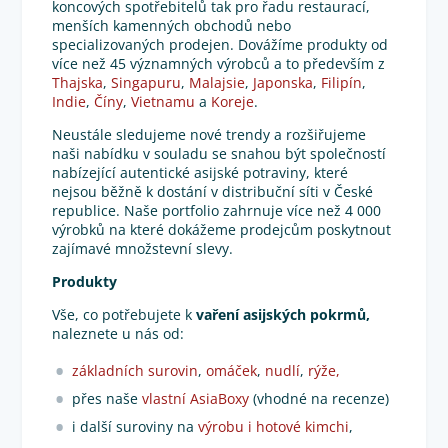
koncových spotřebitelů tak pro řadu restaurací,
menších kamenných obchodů nebo
specializovaných prodejen. Dovážíme produkty od
více než 45 významných výrobců a to především z
Thajska
,
Singapuru
,
Malajsie
,
Japonska
,
Filipín
,
Indie
,
Číny
,
Vietnamu
a
Koreje
.
Neustále sledujeme nové trendy a rozšiřujeme
naši nabídku v souladu se snahou být společností
nabízející autentické asijské potraviny, které
nejsou běžně k dostání v distribuční síti v České
republice. Naše portfolio zahrnuje více než 4 000
výrobků na které dokážeme prodejcům poskytnout
zajímavé množstevní slevy.
Produkty
Vše, co potřebujete k
vaření asijských pokrmů,
naleznete u nás od:
základních surovin
,
omáček
,
nudlí
,
rýže,
přes naše
vlastní AsiaBoxy
(vhodné na recenze)
i další suroviny na
výrobu i hotové kimchi
,